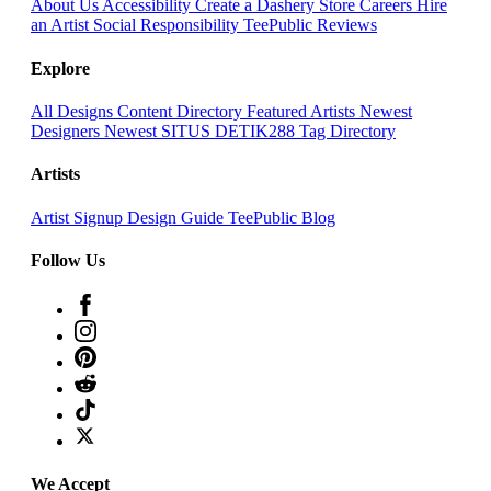
About Us
Accessibility
Create a Dashery Store
Careers
Hire
an Artist
Social Responsibility
TeePublic Reviews
Explore
All Designs
Content Directory
Featured Artists
Newest
Designers
Newest SITUS DETIK288
Tag Directory
Artists
Artist Signup
Design Guide
TeePublic Blog
Follow Us
We Accept