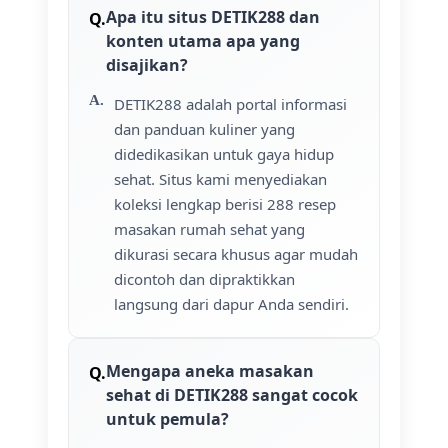
Apa itu situs DETIK288 dan
konten utama apa yang
disajikan?
DETIK288 adalah portal informasi
dan panduan kuliner yang
didedikasikan untuk gaya hidup
sehat. Situs kami menyediakan
koleksi lengkap berisi 288 resep
masakan rumah sehat yang
dikurasi secara khusus agar mudah
dicontoh dan dipraktikkan
langsung dari dapur Anda sendiri.
Mengapa aneka masakan
sehat di DETIK288 sangat cocok
untuk pemula?