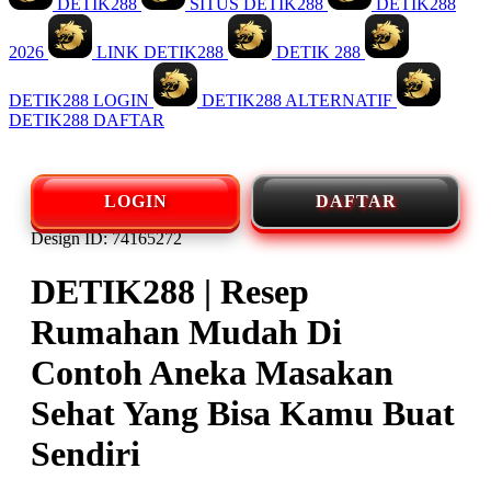
DETIK288
SITUS DETIK288
DETIK288
2026
LINK DETIK288
DETIK 288
DETIK288 LOGIN
DETIK288 ALTERNATIF
DETIK288 DAFTAR
LOGIN
DAFTAR
Design ID: 74165272
DETIK288 | Resep
Rumahan Mudah Di
Contoh Aneka Masakan
Sehat Yang Bisa Kamu Buat
Sendiri