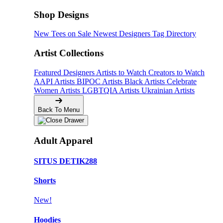
Shop Designs
New Tees on Sale
Newest Designers
Tag Directory
Artist Collections
Featured Designers
Artists to Watch
Creators to Watch
AAPI Artists
BIPOC Artists
Black Artists
Celebrate
Women Artists
LGBTQIA Artists
Ukrainian Artists
Back To Menu
Adult Apparel
SITUS DETIK288
Shorts
New!
Hoodies