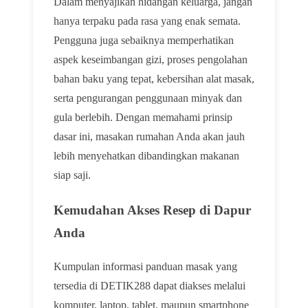
Dalam menyajikan hidangan keluarga, jangan
hanya terpaku pada rasa yang enak semata.
Pengguna juga sebaiknya memperhatikan
aspek keseimbangan gizi, proses pengolahan
bahan baku yang tepat, kebersihan alat masak,
serta pengurangan penggunaan minyak dan
gula berlebih. Dengan memahami prinsip
dasar ini, masakan rumahan Anda akan jauh
lebih menyehatkan dibandingkan makanan
siap saji.
Kemudahan Akses Resep di Dapur
Anda
Kumpulan informasi panduan masak yang
tersedia di DETIK288 dapat diakses melalui
komputer, laptop, tablet, maupun smartphone