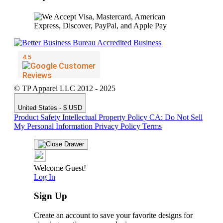
© TP Apparel LLC 2012 - 2025
United States - $ USD
Product Safety
Intellectual Property Policy
CA: Do Not Sell
My Personal Information
Privacy Policy
Terms
Welcome Guest!
Log In
Sign Up
Create an account to save your favorite designs for