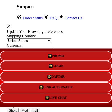
Support
Order Status
FAQ
Contact Us
Update Your Browsing Preferences
Shipping Country:
Currency:
PROMO
Cancel
LOGIN
DAFTAR
Katie:
5'10"
160
LINK ALTERNATIF
Select your person:
LIVE CHAT
Male
Female
Height
Short
Med
Tall