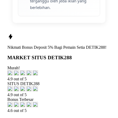
terganggu oleh jeda iklan yang
berlebihan.
Nikmati
Bonus Deposit 5%
Bagi Pemain Setia
DETIK288!
MARKET SITUS DETIK288
Murah!
4.9 out of 5
SITUS DETIK288
4.9 out of 5
Bonus Terbesar
4.6 out of 5