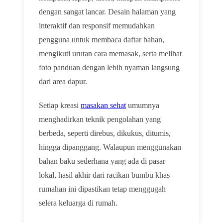
dengan sangat lancar. Desain halaman yang
interaktif dan responsif memudahkan
pengguna untuk membaca daftar bahan,
mengikuti urutan cara memasak, serta melihat
foto panduan dengan lebih nyaman langsung
dari area dapur.
Setiap kreasi
masakan sehat
umumnya
menghadirkan teknik pengolahan yang
berbeda, seperti direbus, dikukus, ditumis,
hingga dipanggang. Walaupun menggunakan
bahan baku sederhana yang ada di pasar
lokal, hasil akhir dari racikan bumbu khas
rumahan ini dipastikan tetap menggugah
selera keluarga di rumah.