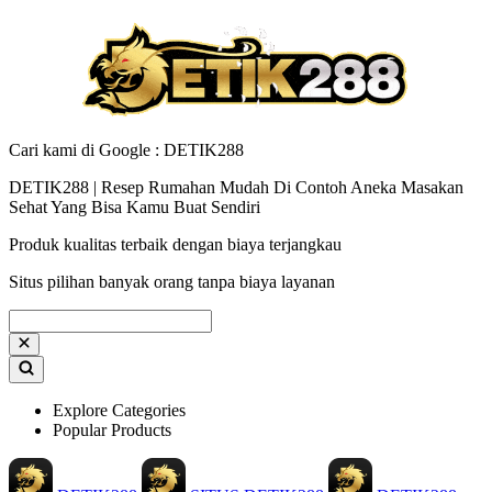
Cari kami di Google : DETIK288
DETIK288 | Resep Rumahan Mudah Di Contoh Aneka Masakan
Sehat Yang Bisa Kamu Buat Sendiri
Produk kualitas terbaik dengan biaya terjangkau
Situs pilihan banyak orang tanpa biaya layanan
Explore Categories
Popular Products