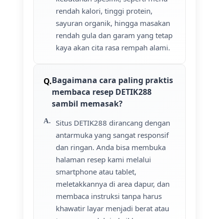
rendah kalori, tinggi protein,
sayuran organik, hingga masakan
rendah gula dan garam yang tetap
kaya akan cita rasa rempah alami.
Bagaimana cara paling praktis
membaca resep DETIK288
sambil memasak?
Situs DETIK288 dirancang dengan
antarmuka yang sangat responsif
dan ringan. Anda bisa membuka
halaman resep kami melalui
smartphone atau tablet,
meletakkannya di area dapur, dan
membaca instruksi tanpa harus
khawatir layar menjadi berat atau