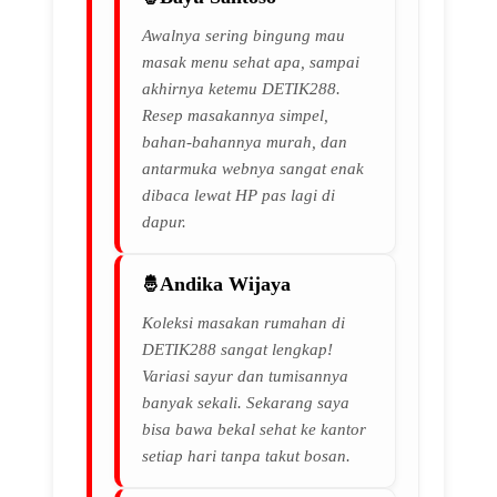
Awalnya sering bingung mau
masak menu sehat apa, sampai
akhirnya ketemu DETIK288.
Resep masakannya simpel,
bahan-bahannya murah, dan
antarmuka webnya sangat enak
dibaca lewat HP pas lagi di
dapur.
Andika Wijaya
Koleksi masakan rumahan di
DETIK288 sangat lengkap!
Variasi sayur dan tumisannya
banyak sekali. Sekarang saya
bisa bawa bekal sehat ke kantor
setiap hari tanpa takut bosan.