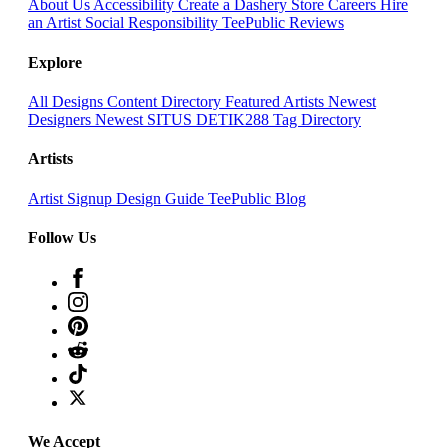
About Us
Accessibility
Create a Dashery Store
Careers
Hire
an Artist
Social Responsibility
TeePublic Reviews
Explore
All Designs
Content Directory
Featured Artists
Newest
Designers
Newest SITUS DETIK288
Tag Directory
Artists
Artist Signup
Design Guide
TeePublic Blog
Follow Us
We Accept