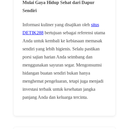
Mulai Gaya Hidup Sehat dari Dapur
Sendiri
Informasi kuliner yang disajikan oleh
situs
DETIK288
bertujuan sebagai referensi utama
Anda untuk kembali ke kebiasaan memasak
sendiri yang lebih higienis. Selalu pastikan
porsi sajian harian Anda seimbang dan
menggunakan sayuran segar. Mengonsumsi
hidangan buatan sendiri bukan hanya
menghemat pengeluaran, tetapi juga menjadi
investasi terbaik untuk kesehatan jangka
panjang Anda dan keluarga tercinta.