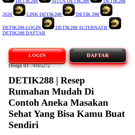
DETIK288
SITUS DETIK288
DETIK288
2026
LINK DETIK288
DETIK 288
DETIK288 LOGIN
DETIK288 ALTERNATIF
DETIK288 DAFTAR
LOGIN
DAFTAR
Design ID: 74165272
DETIK288 | Resep
Rumahan Mudah Di
Contoh Aneka Masakan
Sehat Yang Bisa Kamu Buat
Sendiri