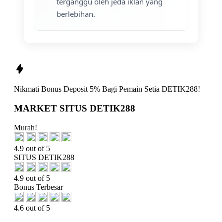
terganggu oleh jeda iklan yang
berlebihan.
Nikmati
Bonus Deposit 5%
Bagi Pemain Setia
DETIK288!
MARKET SITUS DETIK288
Murah!
4.9 out of 5
SITUS DETIK288
4.9 out of 5
Bonus Terbesar
4.6 out of 5