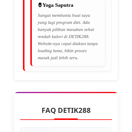
Yoga Saputra
Sangat membantu buat saya
yang lagi program diet. Ada
banyak pilihan masakan sehat
rendah kalori di DETIK288.
Website-nya cepat diakses tanpa
loading lama, bikin proses
masak jadi lebih seru.
FAQ DETIK288