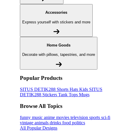
Accessories
Express yourself with stickers and more
Home Goods
Decorate with pillows, tapestries, and more
Popular Products
SITUS DETIK288
Shorts
Hats
Kids SITUS
DETIK288
Stickers
Tank Tops
Mugs
Browse All Topics
funny
music
anime
movies
television
sports
sci-fi
vintage
animals
drinks
food
politics
All Popular Designs