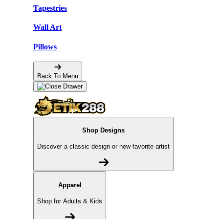
Tapestries
Wall Art
Pillows
Back To Menu
Shop Designs
Discover a classic design or new favorite artist
Apparel
Shop for Adults & Kids