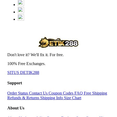
Don't love it? We'll fix it. For free.
100% Free Exchanges.
SITUS DETIK288
Support
Order Status
Contact Us
Coupon Codes
FAQ
Free Shipping
Refunds & Returns
Shipping Info
Size Chart
About Us