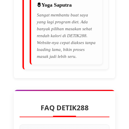
Yoga Saputra
Sangat membantu buat saya
yang lagi program diet. Ada
banyak pilihan masakan sehat
rendah kalori di DETIK288.
Website-nya cepat diakses tanpa
loading lama, bikin proses
masak jadi lebih seru.
FAQ DETIK288