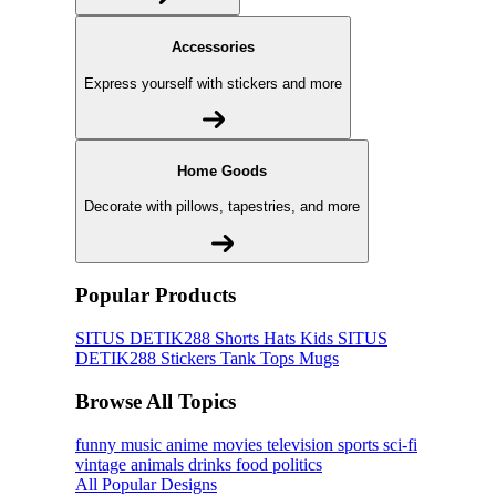
Accessories
Express yourself with stickers and more
Home Goods
Decorate with pillows, tapestries, and more
Popular Products
SITUS DETIK288
Shorts
Hats
Kids SITUS
DETIK288
Stickers
Tank Tops
Mugs
Browse All Topics
funny
music
anime
movies
television
sports
sci-fi
vintage
animals
drinks
food
politics
All Popular Designs