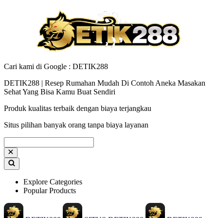
Cari kami di Google : DETIK288
DETIK288 | Resep Rumahan Mudah Di Contoh Aneka Masakan
Sehat Yang Bisa Kamu Buat Sendiri
Produk kualitas terbaik dengan biaya terjangkau
Situs pilihan banyak orang tanpa biaya layanan
Explore Categories
Popular Products