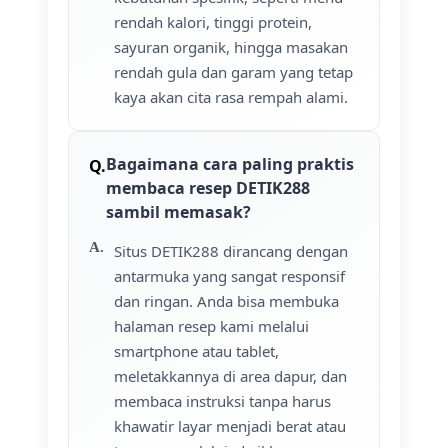
rendah kalori, tinggi protein,
sayuran organik, hingga masakan
rendah gula dan garam yang tetap
kaya akan cita rasa rempah alami.
Bagaimana cara paling praktis
membaca resep DETIK288
sambil memasak?
Situs DETIK288 dirancang dengan
antarmuka yang sangat responsif
dan ringan. Anda bisa membuka
halaman resep kami melalui
smartphone atau tablet,
meletakkannya di area dapur, dan
membaca instruksi tanpa harus
khawatir layar menjadi berat atau