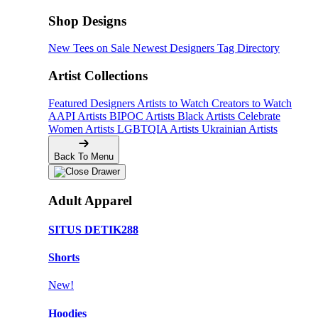
Shop Designs
New Tees on Sale
Newest Designers
Tag Directory
Artist Collections
Featured Designers
Artists to Watch
Creators to Watch
AAPI Artists
BIPOC Artists
Black Artists
Celebrate
Women Artists
LGBTQIA Artists
Ukrainian Artists
Back To Menu
Adult Apparel
SITUS DETIK288
Shorts
New!
Hoodies