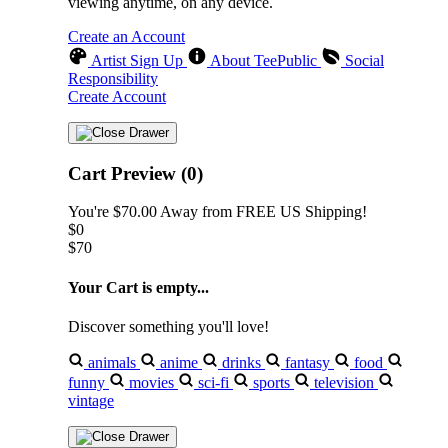
viewing anytime, on any device.
Create an Account
Artist Sign Up
About TeePublic
Social
Responsibility
Create Account
Cart Preview (0)
You're
$70.00
Away from
FREE US Shipping!
$0
$70
Your Cart is empty...
Discover something you'll love!
animals
anime
drinks
fantasy
food
funny
movies
sci-fi
sports
television
vintage