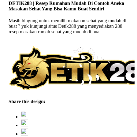
DETIK288 | Resep Rumahan Mudah Di Contoh Aneka
Masakan Sehat Yang Bisa Kamu Buat Sendiri
Masih bingung untuk memilih makanan sehat yang mudah di
buat ? yuk kunjungi situs Detik288 yang menyediakan 288
resep masakan rumah sehat yang mudah di buat.
Share this design: