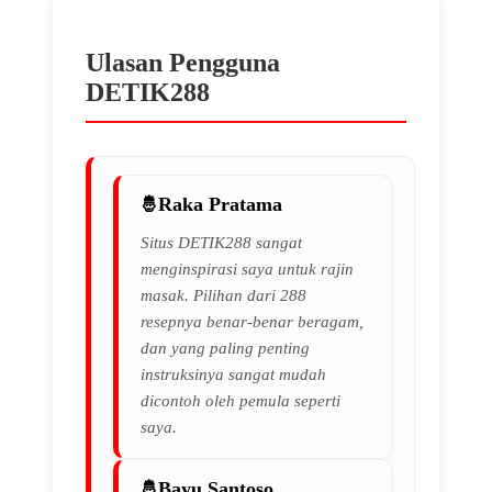
Ulasan Pengguna
DETIK288
Raka Pratama
Situs DETIK288 sangat
menginspirasi saya untuk rajin
masak. Pilihan dari 288
resepnya benar-benar beragam,
dan yang paling penting
instruksinya sangat mudah
dicontoh oleh pemula seperti
saya.
Bayu Santoso