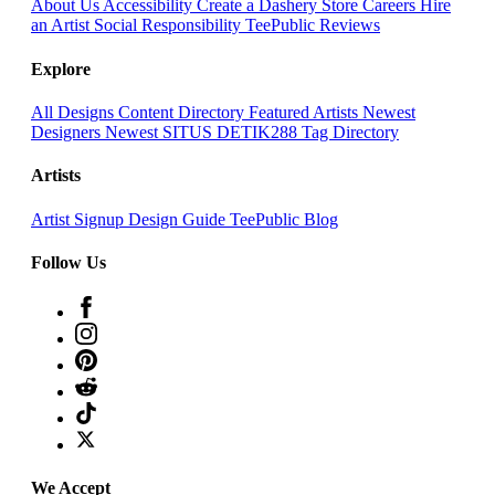
About Us
Accessibility
Create a Dashery Store
Careers
Hire
an Artist
Social Responsibility
TeePublic Reviews
Explore
All Designs
Content Directory
Featured Artists
Newest
Designers
Newest SITUS DETIK288
Tag Directory
Artists
Artist Signup
Design Guide
TeePublic Blog
Follow Us
We Accept