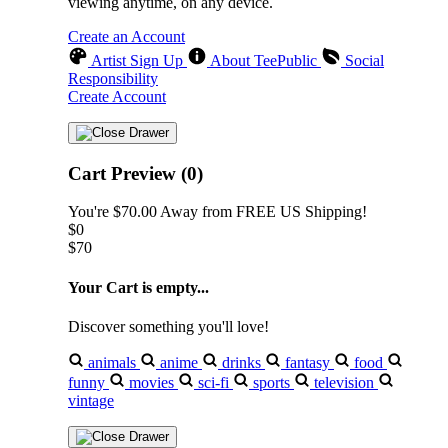
viewing anytime, on any device.
Create an Account
Artist Sign Up
About TeePublic
Social
Responsibility
Create Account
Cart Preview (0)
You're
$70.00
Away from
FREE US Shipping!
$0
$70
Your Cart is empty...
Discover something you'll love!
animals
anime
drinks
fantasy
food
funny
movies
sci-fi
sports
television
vintage