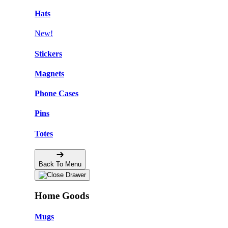
Hats
New!
Stickers
Magnets
Phone Cases
Pins
Totes
Back To Menu
Home Goods
Mugs