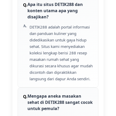
Apa itu situs DETIK288 dan
konten utama apa yang
disajikan?
DETIK288 adalah portal informasi
dan panduan kuliner yang
didedikasikan untuk gaya hidup
sehat. Situs kami menyediakan
koleksi lengkap berisi 288 resep
masakan rumah sehat yang
dikurasi secara khusus agar mudah
dicontoh dan dipraktikkan
langsung dari dapur Anda sendiri.
Mengapa aneka masakan
sehat di DETIK288 sangat cocok
untuk pemula?