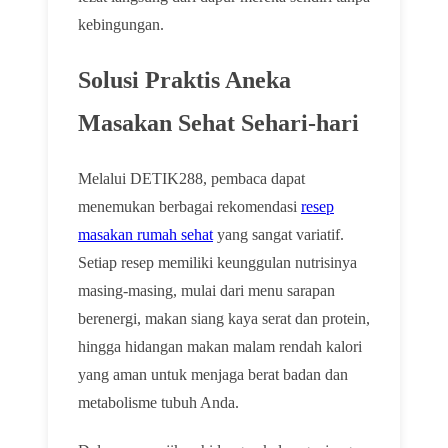
kebingungan.
Solusi Praktis Aneka
Masakan Sehat Sehari-hari
Melalui DETIK288, pembaca dapat
menemukan berbagai rekomendasi
resep
masakan rumah sehat
yang sangat variatif.
Setiap resep memiliki keunggulan nutrisinya
masing-masing, mulai dari menu sarapan
berenergi, makan siang kaya serat dan protein,
hingga hidangan makan malam rendah kalori
yang aman untuk menjaga berat badan dan
metabolisme tubuh Anda.