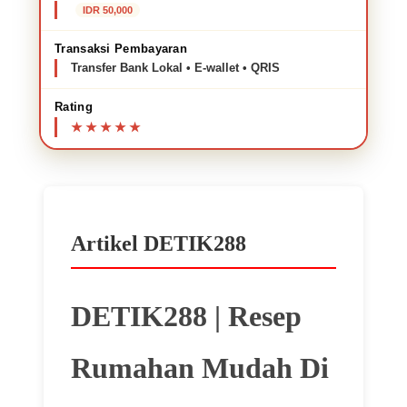
IDR 50,000
Transaksi Pembayaran
Transfer Bank Lokal • E-wallet • QRIS
Rating
Artikel DETIK288
DETIK288 | Resep
Rumahan Mudah Di