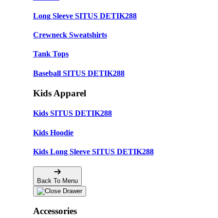
Long Sleeve SITUS DETIK288
Crewneck Sweatshirts
Tank Tops
Baseball SITUS DETIK288
Kids Apparel
Kids SITUS DETIK288
Kids Hoodie
Kids Long Sleeve SITUS DETIK288
Back To Menu
Accessories