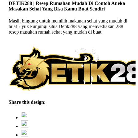
DETIK288 | Resep Rumahan Mudah Di Contoh Aneka
Masakan Sehat Yang Bisa Kamu Buat Sendiri
Masih bingung untuk memilih makanan sehat yang mudah di
buat ? yuk kunjungi situs Detik288 yang menyediakan 288
resep masakan rumah sehat yang mudah di buat.
Share this design: