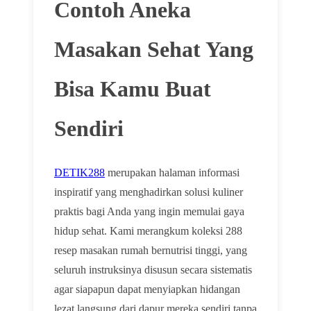
Contoh Aneka
Masakan Sehat Yang
Bisa Kamu Buat
Sendiri
DETIK288
merupakan halaman informasi
inspiratif yang menghadirkan solusi kuliner
praktis bagi Anda yang ingin memulai gaya
hidup sehat. Kami merangkum koleksi 288
resep masakan rumah bernutrisi tinggi, yang
seluruh instruksinya disusun secara sistematis
agar siapapun dapat menyiapkan hidangan
lezat langsung dari dapur mereka sendiri tanpa