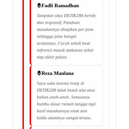
Fadli Ramadhan
Tampilan situs DETIK288 bersih
dan responsif. Panduan
masakannya disajikan per poin
sehingga jelas banget
urutannya. Cocok sekali buat
referensi masak makanan sehat
tiap akhir pekan.
Reza Maulana
Saya suka karena resep di
DETIK288 tidak butuh alat atau
bahan aneh-aneh. Semuanya
bumbu dasar rumah tangga tapi
hasil masakannya enak dan
kaldu alaminya sangat terasa.