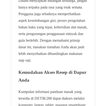
Dalam menyajikan hidangan keluarga, jangan
hanya terpaku pada rasa yang enak semata.
Pengguna juga sebaiknya memperhatikan
aspek keseimbangan gizi, proses pengolahan
bahan baku yang tepat, kebersihan alat masak,
serta pengurangan penggunaan minyak dan
gula berlebih. Dengan memahami prinsip
dasar ini, masakan rumahan Anda akan jauh
lebih menyehatkan dibandingkan makanan
siap saji.
Kemudahan Akses Resep di Dapur
Anda
Kumpulan informasi panduan masak yang
tersedia di DETIK288 dapat diakses melalui
komputer, laptop, tablet, maupun smartphone