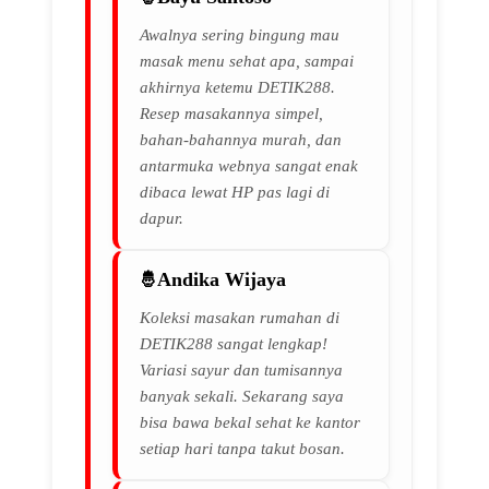
Awalnya sering bingung mau
masak menu sehat apa, sampai
akhirnya ketemu DETIK288.
Resep masakannya simpel,
bahan-bahannya murah, dan
antarmuka webnya sangat enak
dibaca lewat HP pas lagi di
dapur.
Andika Wijaya
Koleksi masakan rumahan di
DETIK288 sangat lengkap!
Variasi sayur dan tumisannya
banyak sekali. Sekarang saya
bisa bawa bekal sehat ke kantor
setiap hari tanpa takut bosan.