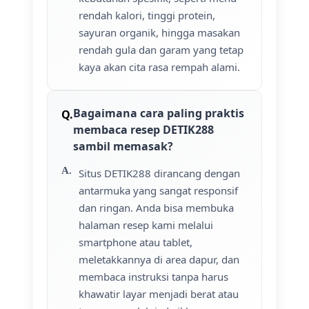
rendah kalori, tinggi protein,
sayuran organik, hingga masakan
rendah gula dan garam yang tetap
kaya akan cita rasa rempah alami.
Bagaimana cara paling praktis
membaca resep DETIK288
sambil memasak?
Situs DETIK288 dirancang dengan
antarmuka yang sangat responsif
dan ringan. Anda bisa membuka
halaman resep kami melalui
smartphone atau tablet,
meletakkannya di area dapur, dan
membaca instruksi tanpa harus
khawatir layar menjadi berat atau