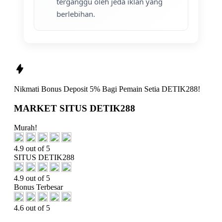
terganggu oleh jeda iklan yang
berlebihan.
Nikmati
Bonus Deposit 5%
Bagi Pemain Setia
DETIK288!
MARKET SITUS DETIK288
Murah!
4.9 out of 5
SITUS DETIK288
4.9 out of 5
Bonus Terbesar
4.6 out of 5