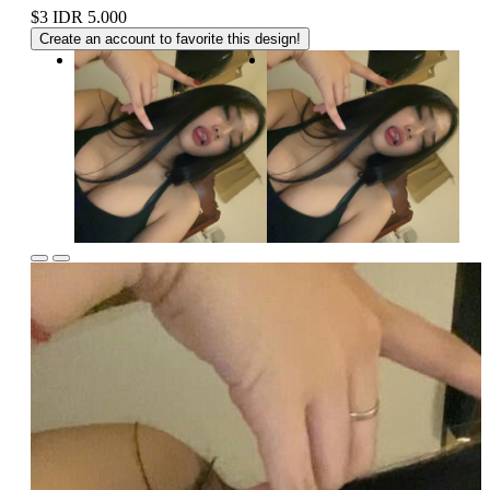
$3
IDR 5.000
Create an account to favorite this design!