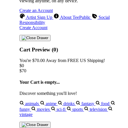
viewing anytime, on any device.
Create an Account
Artist Sign Up
About TeePublic
Social
Responsibility
Create Account
Cart Preview (0)
You're
$70.00
Away from
FREE US Shipping!
$0
$70
Your Cart is empty...
Discover something you'll love!
animals
anime
drinks
fantasy
food
funny
movies
sci-fi
sports
television
vintage