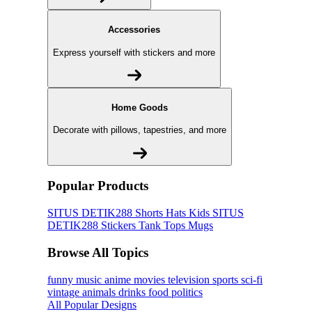
Accessories
Express yourself with stickers and more
Home Goods
Decorate with pillows, tapestries, and more
Popular Products
SITUS DETIK288
Shorts
Hats
Kids SITUS
DETIK288
Stickers
Tank Tops
Mugs
Browse All Topics
funny
music
anime
movies
television
sports
sci-fi
vintage
animals
drinks
food
politics
All Popular Designs