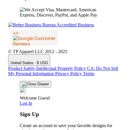
© TP Apparel LLC 2012 - 2025
United States - $ USD
Product Safety
Intellectual Property Policy
CA: Do Not Sell
My Personal Information
Privacy Policy
Terms
Welcome Guest!
Log In
Sign Up
Create an account to save your favorite designs for