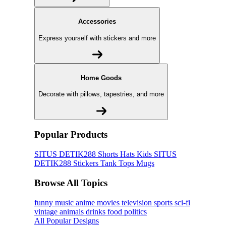
Accessories
Express yourself with stickers and more
Home Goods
Decorate with pillows, tapestries, and more
Popular Products
SITUS DETIK288
Shorts
Hats
Kids SITUS
DETIK288
Stickers
Tank Tops
Mugs
Browse All Topics
funny
music
anime
movies
television
sports
sci-fi
vintage
animals
drinks
food
politics
All Popular Designs