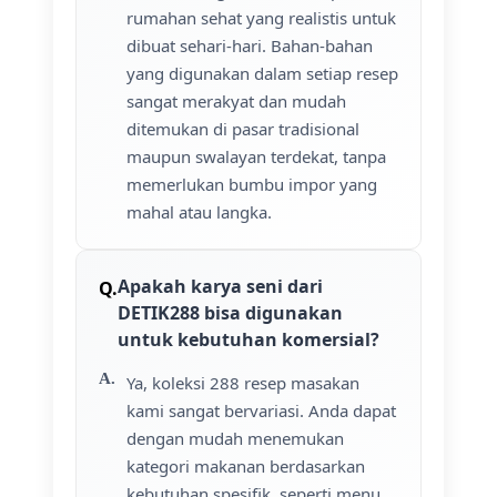
rumahan sehat yang realistis untuk
dibuat sehari-hari. Bahan-bahan
yang digunakan dalam setiap resep
sangat merakyat dan mudah
ditemukan di pasar tradisional
maupun swalayan terdekat, tanpa
memerlukan bumbu impor yang
mahal atau langka.
Apakah karya seni dari
DETIK288 bisa digunakan
untuk kebutuhan komersial?
Ya, koleksi 288 resep masakan
kami sangat bervariasi. Anda dapat
dengan mudah menemukan
kategori makanan berdasarkan
kebutuhan spesifik, seperti menu