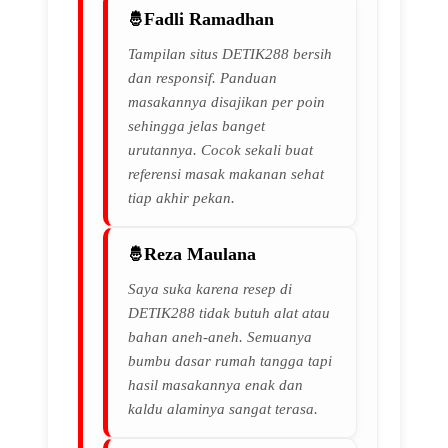
Fadli Ramadhan
Tampilan situs DETIK288 bersih
dan responsif. Panduan
masakannya disajikan per poin
sehingga jelas banget
urutannya. Cocok sekali buat
referensi masak makanan sehat
tiap akhir pekan.
Reza Maulana
Saya suka karena resep di
DETIK288 tidak butuh alat atau
bahan aneh-aneh. Semuanya
bumbu dasar rumah tangga tapi
hasil masakannya enak dan
kaldu alaminya sangat terasa.