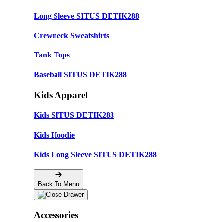
Long Sleeve SITUS DETIK288
Crewneck Sweatshirts
Tank Tops
Baseball SITUS DETIK288
Kids Apparel
Kids SITUS DETIK288
Kids Hoodie
Kids Long Sleeve SITUS DETIK288
Back To Menu
Accessories