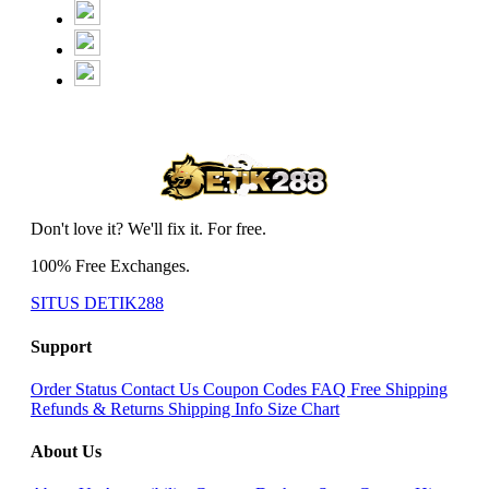
Don't love it? We'll fix it. For free.
100% Free Exchanges.
SITUS DETIK288
Support
Order Status
Contact Us
Coupon Codes
FAQ
Free Shipping
Refunds & Returns
Shipping Info
Size Chart
About Us