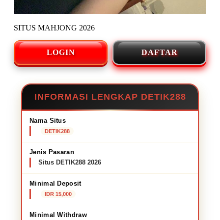
SITUS MAHJONG 2026
LOGIN
DAFTAR
INFORMASI LENGKAP DETIK288
Nama Situs
DETIK288
Jenis Pasaran
Situs DETIK288 2026
Minimal Deposit
IDR 15,000
Minimal Withdraw