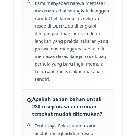
Kami menyadari bahwa memasak
makanan sehat seringkali dianggap
rumit. Oleh karena itu, seluruh
resep di DETIK288 dilengkapi
dengan panduan langkah demi
langkah yang praktis, takaran yang
presisi, dan menggunakan teknik
memasak dasar. Sangat cocok bagi
pemula yang baru ingin memulai
kebiasaan menyiapkan makanan
sendiri.
Apakah bahan-bahan untuk
288 resep masakan rumah
tersebut mudah ditemukan?
Tentu saja. Fokus utama kami
adalah menghadirkan resep