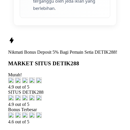
terganggu oleh jeda iklan yang
berlebihan.
Nikmati
Bonus Deposit 5%
Bagi Pemain Setia
DETIK288!
MARKET SITUS DETIK288
Murah!
4.9 out of 5
SITUS DETIK288
4.9 out of 5
Bonus Terbesar
4.6 out of 5