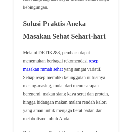
kebingungan.
Solusi Praktis Aneka
Masakan Sehat Sehari-hari
Melalui DETIK288, pembaca dapat
menemukan berbagai rekomendasi
resep
masakan rumah sehat
yang sangat variatif.
Setiap resep memiliki keunggulan nutrisinya
masing-masing, mulai dari menu sarapan
berenergi, makan siang kaya serat dan protein,
hingga hidangan makan malam rendah kalori
yang aman untuk menjaga berat badan dan
metabolisme tubuh Anda.