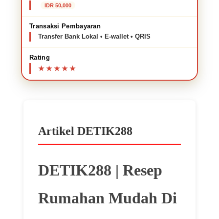
IDR 50,000
Transaksi Pembayaran
Transfer Bank Lokal • E-wallet • QRIS
Rating
Artikel DETIK288
DETIK288 | Resep
Rumahan Mudah Di