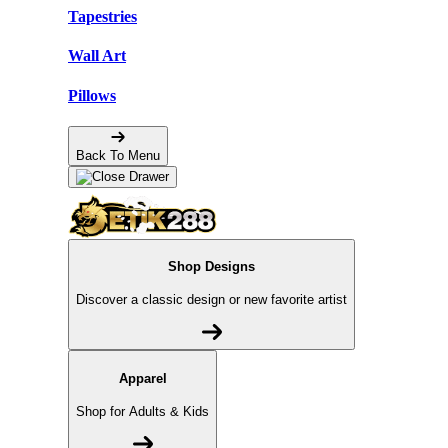
Tapestries
Wall Art
Pillows
Back To Menu
Shop Designs
Discover a classic design or new favorite artist
Apparel
Shop for Adults & Kids