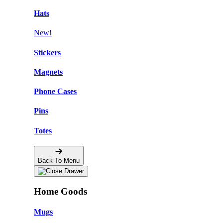
Hats
New!
Stickers
Magnets
Phone Cases
Pins
Totes
Back To Menu
Home Goods
Mugs