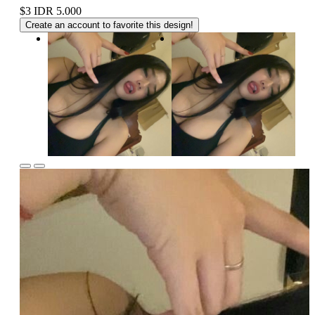
$3
IDR 5.000
Create an account to favorite this design!