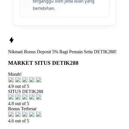
terganggu oleh jeda iklan yang
berlebihan.
Nikmati
Bonus Deposit 5%
Bagi Pemain Setia
DETIK288!
MARKET SITUS DETIK288
Murah!
4.9 out of 5
SITUS DETIK288
4.9 out of 5
Bonus Terbesar
4.6 out of 5