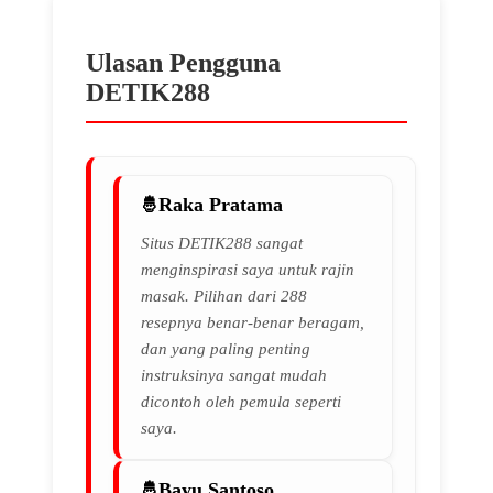
Ulasan Pengguna
DETIK288
Raka Pratama
Situs DETIK288 sangat
menginspirasi saya untuk rajin
masak. Pilihan dari 288
resepnya benar-benar beragam,
dan yang paling penting
instruksinya sangat mudah
dicontoh oleh pemula seperti
saya.
Bayu Santoso