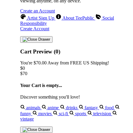
viewing anytime, on any device.
Create an Account
Artist Sign Up
About TeePublic
Social
Responsibility
Create Account
Cart Preview (0)
You're
$70.00
Away from
FREE US Shipping!
$0
$70
Your Cart is empty...
Discover something you'll love!
animals
anime
drinks
fantasy
food
funny
movies
sci-fi
sports
television
vintage