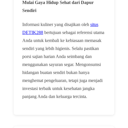
Mulai Gaya Hidup Sehat dari Dapur
Sendiri
Informasi kuliner yang disajikan oleh
situs
DETIK288
bertujuan sebagai referensi utama
Anda untuk kembali ke kebiasaan memasak
sendiri yang lebih higienis. Selalu pastikan
porsi sajian harian Anda seimbang dan
menggunakan sayuran segar. Mengonsumsi
hidangan buatan sendiri bukan hanya
menghemat pengeluaran, tetapi juga menjadi
investasi terbaik untuk kesehatan jangka
panjang Anda dan keluarga tercinta.