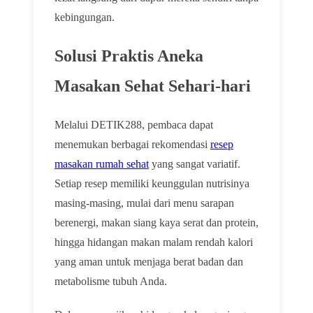
kebingungan.
Solusi Praktis Aneka
Masakan Sehat Sehari-hari
Melalui DETIK288, pembaca dapat
menemukan berbagai rekomendasi
resep
masakan rumah sehat
yang sangat variatif.
Setiap resep memiliki keunggulan nutrisinya
masing-masing, mulai dari menu sarapan
berenergi, makan siang kaya serat dan protein,
hingga hidangan makan malam rendah kalori
yang aman untuk menjaga berat badan dan
metabolisme tubuh Anda.