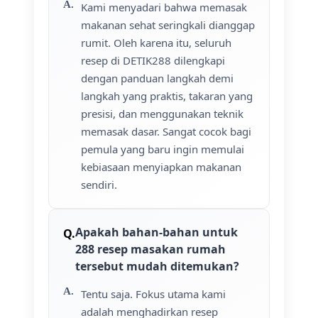
Kami menyadari bahwa memasak
makanan sehat seringkali dianggap
rumit. Oleh karena itu, seluruh
resep di DETIK288 dilengkapi
dengan panduan langkah demi
langkah yang praktis, takaran yang
presisi, dan menggunakan teknik
memasak dasar. Sangat cocok bagi
pemula yang baru ingin memulai
kebiasaan menyiapkan makanan
sendiri.
Apakah bahan-bahan untuk
288 resep masakan rumah
tersebut mudah ditemukan?
Tentu saja. Fokus utama kami
adalah menghadirkan resep