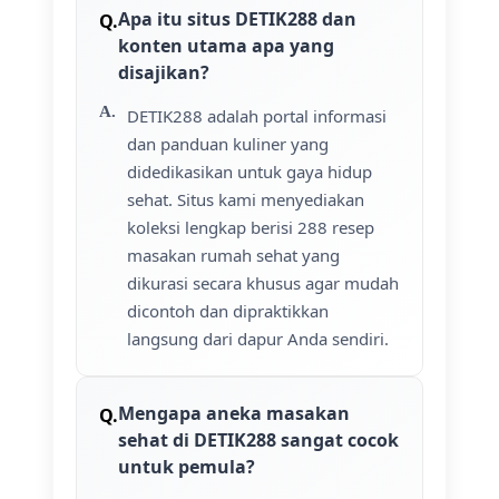
Apa itu situs DETIK288 dan
konten utama apa yang
disajikan?
DETIK288 adalah portal informasi
dan panduan kuliner yang
didedikasikan untuk gaya hidup
sehat. Situs kami menyediakan
koleksi lengkap berisi 288 resep
masakan rumah sehat yang
dikurasi secara khusus agar mudah
dicontoh dan dipraktikkan
langsung dari dapur Anda sendiri.
Mengapa aneka masakan
sehat di DETIK288 sangat cocok
untuk pemula?