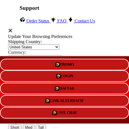
Support
Order Status
FAQ
Contact Us
Update Your Browsing Preferences
Shipping Country:
Currency:
PROMO
Cancel
LOGIN
DAFTAR
Katie:
5'10"
160
LINK ALTERNATIF
Select your person:
LIVE CHAT
Male
Female
Height
Short
Med
Tall