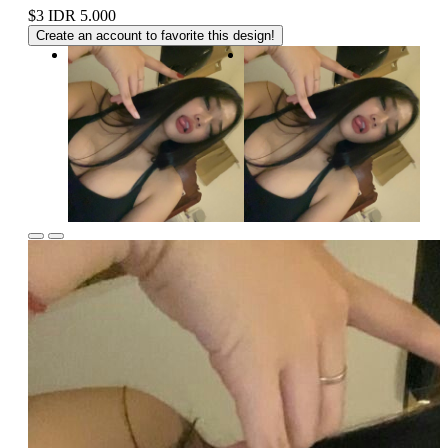
$3
IDR 5.000
Create an account to favorite this design!