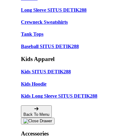
Long Sleeve SITUS DETIK288
Crewneck Sweatshirts
Tank Tops
Baseball SITUS DETIK288
Kids Apparel
Kids SITUS DETIK288
Kids Hoodie
Kids Long Sleeve SITUS DETIK288
Back To Menu
Accessories