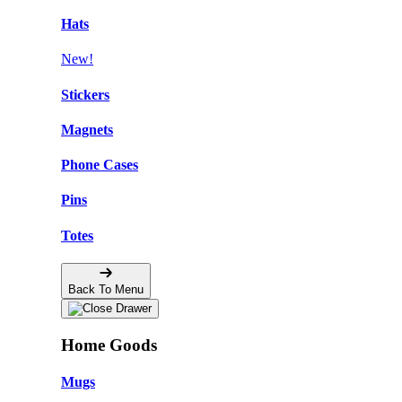
Hats
New!
Stickers
Magnets
Phone Cases
Pins
Totes
Back To Menu
Home Goods
Mugs