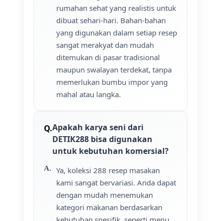
rumahan sehat yang realistis untuk
dibuat sehari-hari. Bahan-bahan
yang digunakan dalam setiap resep
sangat merakyat dan mudah
ditemukan di pasar tradisional
maupun swalayan terdekat, tanpa
memerlukan bumbu impor yang
mahal atau langka.
Apakah karya seni dari
DETIK288 bisa digunakan
untuk kebutuhan komersial?
Ya, koleksi 288 resep masakan
kami sangat bervariasi. Anda dapat
dengan mudah menemukan
kategori makanan berdasarkan
kebutuhan spesifik, seperti menu