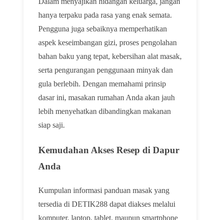
Dalam menyajikan hidangan keluarga, jangan
hanya terpaku pada rasa yang enak semata.
Pengguna juga sebaiknya memperhatikan
aspek keseimbangan gizi, proses pengolahan
bahan baku yang tepat, kebersihan alat masak,
serta pengurangan penggunaan minyak dan
gula berlebih. Dengan memahami prinsip
dasar ini, masakan rumahan Anda akan jauh
lebih menyehatkan dibandingkan makanan
siap saji.
Kemudahan Akses Resep di Dapur
Anda
Kumpulan informasi panduan masak yang
tersedia di DETIK288 dapat diakses melalui
komputer, laptop, tablet, maupun smartphone