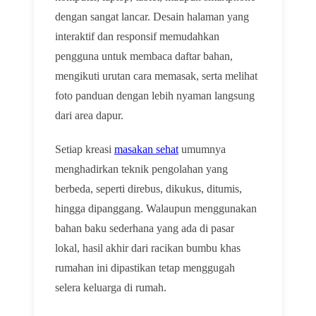
dengan sangat lancar. Desain halaman yang
interaktif dan responsif memudahkan
pengguna untuk membaca daftar bahan,
mengikuti urutan cara memasak, serta melihat
foto panduan dengan lebih nyaman langsung
dari area dapur.
Setiap kreasi
masakan sehat
umumnya
menghadirkan teknik pengolahan yang
berbeda, seperti direbus, dikukus, ditumis,
hingga dipanggang. Walaupun menggunakan
bahan baku sederhana yang ada di pasar
lokal, hasil akhir dari racikan bumbu khas
rumahan ini dipastikan tetap menggugah
selera keluarga di rumah.