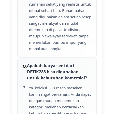
rumahan sehat yang realistis untuk
dibuat sehari-hari. Bahan-bahan
yang digunakan dalam setiap resep
sangat merakyat dan mudah
ditemukan di pasar tradisional
maupun swalayan terdekat, tanpa
memerlukan bumbu impor yang
mahal atau langka.
Apakah karya seni dari
DETIK288 bisa digunakan
untuk kebutuhan komersial?
Ya, koleksi 288 resep masakan
kami sangat bervariasi. Anda dapat
dengan mudah menemukan
kategori makanan berdasarkan
kebutuhan spesifik, seperti menu