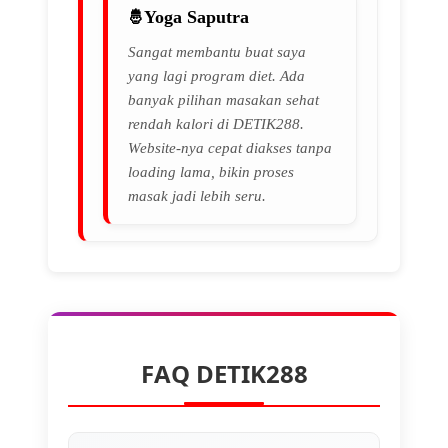
Yoga Saputra
Sangat membantu buat saya
yang lagi program diet. Ada
banyak pilihan masakan sehat
rendah kalori di DETIK288.
Website-nya cepat diakses tanpa
loading lama, bikin proses
masak jadi lebih seru.
FAQ DETIK288