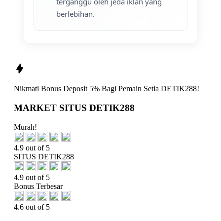
terganggu oleh jeda iklan yang
berlebihan.
Nikmati
Bonus Deposit 5%
Bagi Pemain Setia
DETIK288!
MARKET SITUS DETIK288
Murah!
4.9 out of 5
SITUS DETIK288
4.9 out of 5
Bonus Terbesar
4.6 out of 5