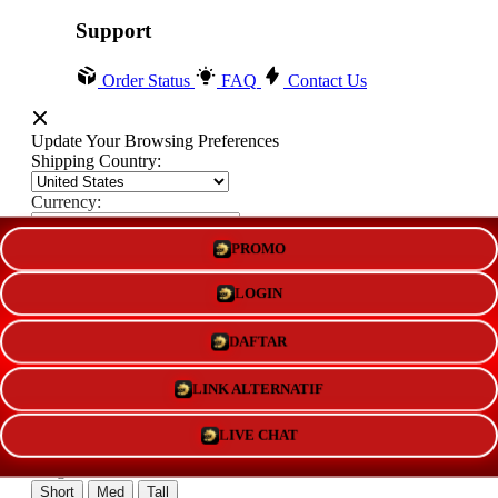
Support
Order Status
FAQ
Contact Us
Update Your Browsing Preferences
Shipping Country:
Currency:
PROMO
Cancel
LOGIN
DAFTAR
Katie:
5'10"
160
LINK ALTERNATIF
Select your person:
LIVE CHAT
Male
Female
Height
Short
Med
Tall