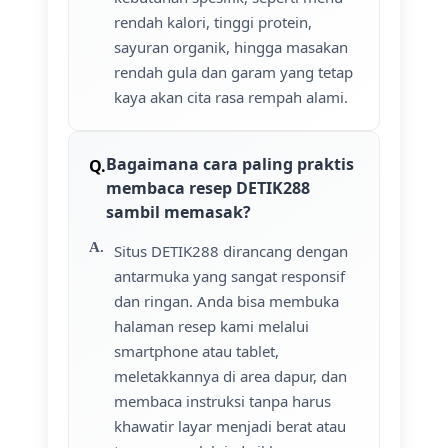
rendah kalori, tinggi protein,
sayuran organik, hingga masakan
rendah gula dan garam yang tetap
kaya akan cita rasa rempah alami.
Bagaimana cara paling praktis
membaca resep DETIK288
sambil memasak?
Situs DETIK288 dirancang dengan
antarmuka yang sangat responsif
dan ringan. Anda bisa membuka
halaman resep kami melalui
smartphone atau tablet,
meletakkannya di area dapur, dan
membaca instruksi tanpa harus
khawatir layar menjadi berat atau