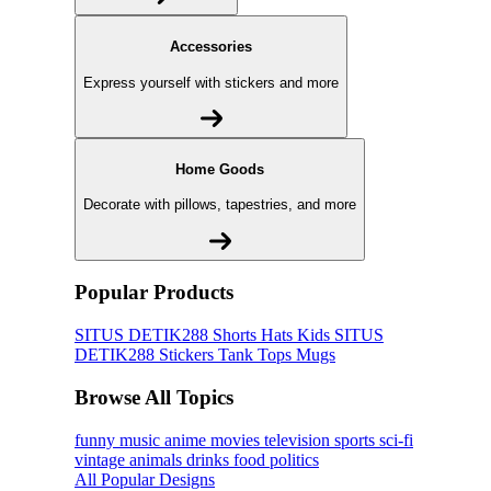
Accessories
Express yourself with stickers and more
Home Goods
Decorate with pillows, tapestries, and more
Popular Products
SITUS DETIK288
Shorts
Hats
Kids SITUS
DETIK288
Stickers
Tank Tops
Mugs
Browse All Topics
funny
music
anime
movies
television
sports
sci-fi
vintage
animals
drinks
food
politics
All Popular Designs