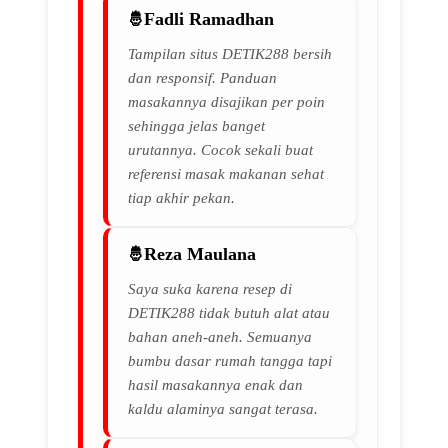
Fadli Ramadhan
Tampilan situs DETIK288 bersih
dan responsif. Panduan
masakannya disajikan per poin
sehingga jelas banget
urutannya. Cocok sekali buat
referensi masak makanan sehat
tiap akhir pekan.
Reza Maulana
Saya suka karena resep di
DETIK288 tidak butuh alat atau
bahan aneh-aneh. Semuanya
bumbu dasar rumah tangga tapi
hasil masakannya enak dan
kaldu alaminya sangat terasa.