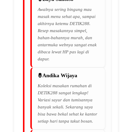
Awalnya sering bingung mau
masak menu sehat apa, sampai
akhirnya ketemu DETIK288.
Resep masakannya simpel,
bahan-bahannya murah, dan
antarmuka webnya sangat enak
dibaca lewat HP pas lagi di
dapur.
Andika Wijaya
Koleksi masakan rumahan di
DETIK288 sangat lengkap!
Variasi sayur dan tumisannya
banyak sekali. Sekarang saya
bisa bawa bekal sehat ke kantor
setiap hari tanpa takut bosan.