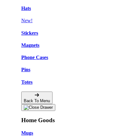
Hats
New!
Stickers
Magnets
Phone Cases
Pins
Totes
Back To Menu
Home Goods
Mugs