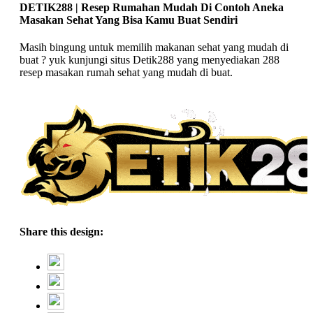
DETIK288 | Resep Rumahan Mudah Di Contoh Aneka
Masakan Sehat Yang Bisa Kamu Buat Sendiri
Masih bingung untuk memilih makanan sehat yang mudah di
buat ? yuk kunjungi situs Detik288 yang menyediakan 288
resep masakan rumah sehat yang mudah di buat.
Share this design: