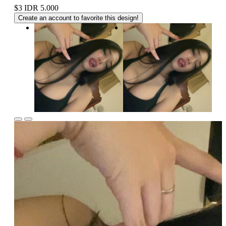
$3
IDR 5.000
Create an account to favorite this design!