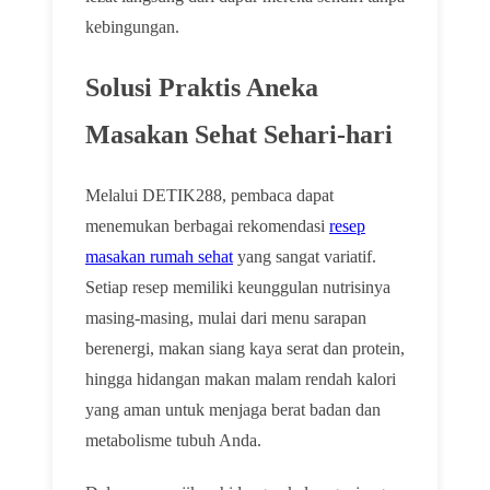
kebingungan.
Solusi Praktis Aneka
Masakan Sehat Sehari-hari
Melalui DETIK288, pembaca dapat
menemukan berbagai rekomendasi
resep
masakan rumah sehat
yang sangat variatif.
Setiap resep memiliki keunggulan nutrisinya
masing-masing, mulai dari menu sarapan
berenergi, makan siang kaya serat dan protein,
hingga hidangan makan malam rendah kalori
yang aman untuk menjaga berat badan dan
metabolisme tubuh Anda.