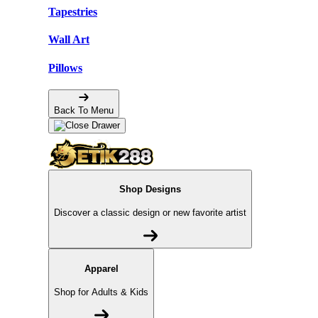
Tapestries
Wall Art
Pillows
Back To Menu
Shop Designs
Discover a classic design or new favorite artist
Apparel
Shop for Adults & Kids